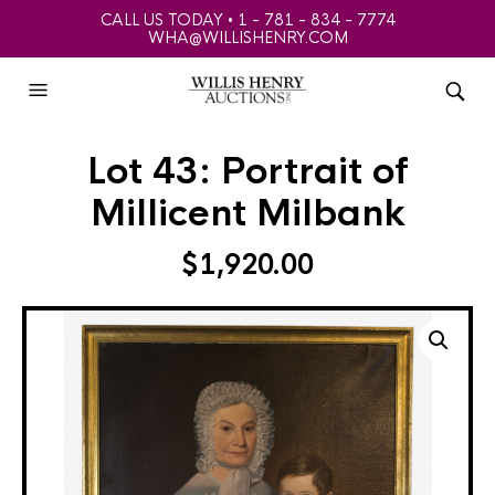
CALL US TODAY • 1 - 781 - 834 - 7774
WHA@WILLISHENRY.COM
Lot 43: Portrait of
Millicent Milbank
$
1,920.00